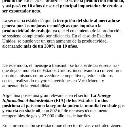
productor
. En el 2022 alcanzó el
13% de la producción mundial,
y así pasó en 10 años de ser el principal importador de crudo a
ser exportador neto
.
La secretaría estableció que
la irrupción del shale al mercado se
genera por las mejoras tecnológicas que impulsan la
productividad de trabajo
, ya que el crecimiento de la producción
se sostiene compitiendo por eficiencia. En el caso de Estados
Unidos, se puede ver un gran aumento de la productividad,
alcanzando
más de un 300% en 10 años
.
De este modo, el mensaje a transmitir se trataba de las enseñanzas
que deja el modelo de Estados Unidos, incentivando a convertirnos
nosotros mismos en proveedores competitivos, reduciendo los
costos, realizando mayores inversiones en Vaca Muerta y
aumentando la rentabilidad.
Argentina posee una gran relevancia en el sector.
La
Energy
Information Administration
(EIA) de los Estados Unidos
posiciona al país como la segunda potencia mundial en shale gas
y cuarta en shale oil
, con 802 tcf de recursos técnicamente
recuperables de gas y 27.000 millones de barriles.
En la presentación se destacó que el sector de gas y petróleo genera