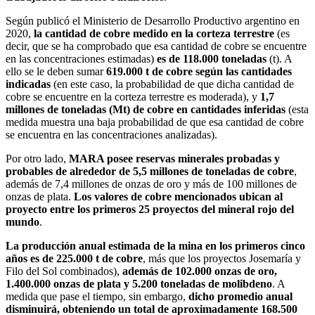
Según publicó el Ministerio de Desarrollo Productivo argentino en
2020,
la cantidad de cobre medido en la corteza terrestre
(es
decir, que se ha comprobado que esa cantidad de cobre se encuentre
en las concentraciones estimadas)
es de 118.000 toneladas
(t). A
ello se le deben sumar
619.000 t de cobre según las cantidades
indicadas
(en este caso, la probabilidad de que dicha cantidad de
cobre se encuentre en la corteza terrestre es moderada), y
1,7
millones de toneladas (Mt) de cobre en cantidades inferidas
(esta
medida muestra una baja probabilidad de que esa cantidad de cobre
se encuentra en las concentraciones analizadas).
Por otro lado,
MARA posee reservas minerales probadas y
probables de alrededor de 5,5 millones de toneladas de cobre
,
además de 7,4 millones de onzas de oro y más de 100 millones de
onzas de plata.
Los valores de cobre mencionados ubican al
proyecto entre los primeros 25 proyectos del mineral rojo del
mundo
.
La producción anual estimada de la mina en los primeros cinco
años es de 225.000 t de cobre
, más que los proyectos Josemaría y
Filo del Sol combinados),
además de 102.000 onzas de o
ro,
1.400.000 onzas de plata y 5.200 toneladas de molibdeno
. A
medida que pase el tiempo, sin embargo,
dicho promedio anual
disminuirá, obteniendo un total de aproximadamente 168.500