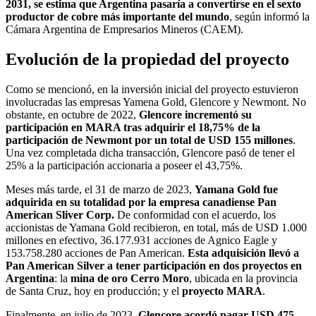
2031, se estima que Argentina pasaría a convertirse en el sexto
productor de cobre más importante del mundo
, según informó la
Cámara Argentina de Empresarios Mineros (CAEM).
Evolución de la propiedad del proyecto
Como se mencionó, en la inversión inicial del proyecto estuvieron
involucradas las empresas Yamena Gold, Glencore y Newmont. No
obstante, en octubre de 2022,
Glencore incrementó su
participación en MARA tras adquirir el 18,75% de la
participación de Newmont por un total de USD 155 millones
.
Una vez completada dicha transacción, Glencore pasó de tener el
25% a la participación accionaria a poseer el 43,75%.
Meses más tarde, el 31 de marzo de 2023,
Yamana Gold fue
adquirida en su totalidad por la empresa canadiense Pan
American Sliver Corp.
De conformidad con el acuerdo, los
accionistas de Yamana Gold recibieron, en total, más de USD 1.000
millones en efectivo, 36.177.931 acciones de Agnico Eagle y
153.758.280 acciones de Pan American.
Esta adquisición llevó a
Pan American Silver a tener participación en dos proyectos en
Argentina
: la
mina de oro Cerro Moro
, ubicada en la provincia
de Santa Cruz, hoy en producción; y el
proyecto MARA
.
Finalmente, en julio de 2023,
Glencore acordó pagar USD 475