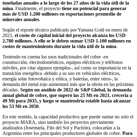
toneladas anuales a lo largo de los 27 años de la vida útil de la
mina
. Finalmente, el proyecto
tiene
un potencial para generar
más de USD 1.200 millones en exportaciones promedio de
minerales anuales
.
Según el reporte técnico publicado por Yamana Gold en enero de
2021,
el costo de capital inicial del proyecto alcanza los USD
2.780 millones. A ello se le deben sumar USD 1.100 millones en
costos de mantenimiento durante la vida útil de la mina
.
Teniendo en cuenta los usos tradicionales del cobre -en
construcción, electrodomésticos, equipos eléctricos y teléfonos
móviles, por citar algunos ejemplos-, así como su importancia en la
transición energética -debido a su uso en vehículos eléctricos,
energía solar fotovoltaica y eólica, y baterías, entre otros-, la
demanda del metal rojo aumentará más que la oferta en las próximas
décadas.
Según un análisis de 2022 de S&P Global, la demanda
anual global de cobre, que superó las 25 Mt en 2021, crecería a
49 Mt para 2035, y luego se mantendría estable hasta alcanzar
los 53 Mt en 2050
.
En este sentido, la capacidad productiva que puede sumar no solo el
proyecto MARA, sino también los proyectos previamente
analizados (Josemaría, Filo del Sol y Pachón), colocarían a la
Argentina entre los principales productores globales de cobre.
Para