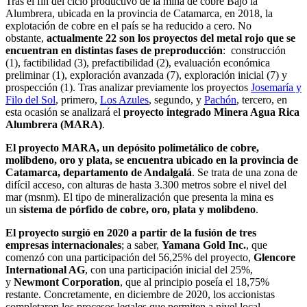
Tras el fin del ciclo productivo de la mina de cobre Bajo la
Alumbrera, ubicada en la provincia de Catamarca, en 2018, la
explotación de cobre en el país se ha reducido a cero. No
obstante,
actualmente 22 son los proyectos del metal rojo que se
encuentran en distintas fases de preproducción
: construcción
(1), factibilidad (3), prefactibilidad (2), evaluación económica
preliminar (1), exploración avanzada (7), exploración inicial (7) y
prospección (1). Tras analizar previamente los proyectos
Josemaría y
Filo del Sol
, primero,
Los Azules
, segundo, y
Pachón
, tercero, en
esta ocasión se analizará el
proyecto integrado Minera Agua Rica
Alumbrera (MARA)
.
El proyecto MARA, un depósito polimetálico de cobre,
molibdeno, oro y plata, se encuentra ubicado en la provincia de
Catamarca, departamento de Andalgalá
. Se trata de una zona de
difícil acceso, con alturas de hasta 3.300 metros sobre el nivel del
mar (msnm). El tipo de mineralización que presenta la mina es
un
sistema de pórfido de cobre, oro, plata y molibdeno
.
El proyecto surgió en 2020 a partir de la fusión de tres
empresas internacionales
; a saber,
Yamana
Gold Inc.
, que
comenzó con una participación del 56,25% del proyecto,
Glencore
International AG
, con una participación inicial del 25%,
y
Newmont Corporation
, que al principio poseía el 18,75%
restante. Concretamente, en diciembre de 2020, los accionistas
completaron los procesos legales que permiten a nivel local