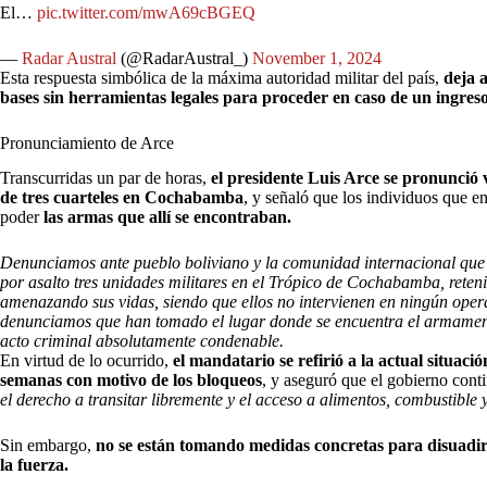
El…
pic.twitter.com/mwA69cBGEQ
—
Radar Austral
(@RadarAustral_)
November 1, 2024
Esta respuesta simbólica de la máxima autoridad militar del país,
deja 
bases sin herramientas legales para proceder en caso de un ingres
Pronunciamiento de Arce
Transcurridas un par de horas,
el presidente Luis Arce se pronunció
de tres cuarteles en Cochabamba
, y señaló que los individuos que en
poder
las armas que allí se encontraban.
Denunciamos ante pueblo boliviano y la comunidad internacional qu
por asalto tres unidades militares en el Trópico de Cochabamba, reteni
amenazando sus vidas, siendo que ellos no intervienen en ningún oper
denunciamos que han tomado el lugar donde se encuentra el armamento 
acto criminal absolutamente condenable.
En virtud de lo ocurrido,
el mandatario se refirió a la actual situació
semanas con motivo de los bloqueos
, y aseguró que el gobierno cont
el derecho a transitar libremente y el acceso a alimentos, combustible 
Sin embargo,
no se están tomando medidas concretas para disuadir 
la fuerza.